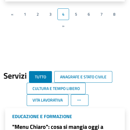
«
1
2
3
4
5
6
7
8
»
Servizi
TUTTO
ANAGRAFE E STATO CIVILE
CULTURA E TEMPO LIBERO
VITA LAVORATIVA
EDUCAZIONE E FORMAZIONE
"Menu Chiaro": cosa si mangia oggi a