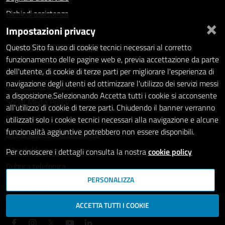
Richiedi assistenza
×
Impostazioni privacy
Statistiche dei Siti web
Intranet - accesso riservato
Questo Sito fa uso di cookie tecnici necessari al corretto
funzionamento delle pagine web e, previa accettazione da parte
Amministrazione trasparente
dell'utente, di cookie di terze parti per migliorare l'esperienza di
navigazione degli utenti ed ottimizzare l'utilizzo dei servizi messi
Informativa privacy
a disposizione.Selezionando Accetta tutti i cookie si acconsente
Social Media Policy
all'utilizzo di cookie di terze parti. Chiudendo il banner verranno
Note legali
utilizzati solo i cookie tecnici necessari alla navigazione e alcune
funzionalità aggiuntive potrebbero non essere disponibili.
Dichiarazione di accessibilità
Whistleblowing
Per conoscere i dettagli consulta la nostra
cookie policy
Rubrica telefonica
PERSONALIZZA
SEGUICI SU
ACCETTA TUTTI I COOKIE