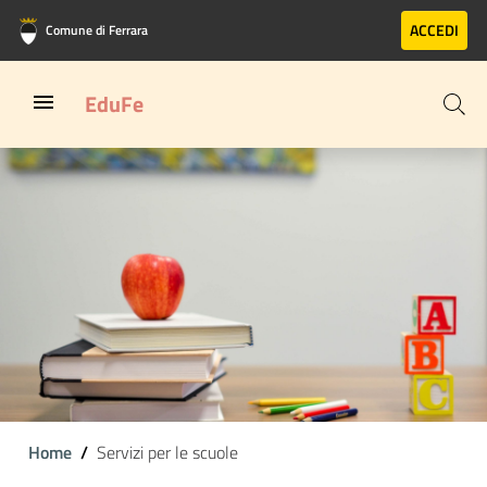
Vai al contenuto principale
Vai al footer
ACCEDI
Comune di Ferrara
EduFe
Home
Servizi per le scuole