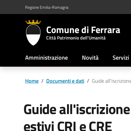
Vai al contenuto principale
Vai al footer
Regione Emilia-Romagna
Comune di Ferrara
Città Patrimonio dell'Umanità
Amministrazione
Novità
Servizi
Home
/
Documenti e dati
/
Guide all'iscrizion
Guide all'iscrizione
estivi CRI e CRE