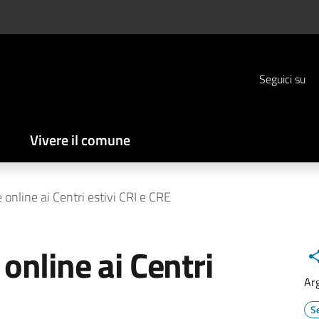
Seguici su
Vivere il comune
e online ai Centri estivi CRI e CRE
 online ai Centri
Ar
Se