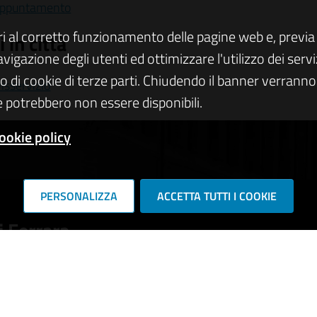
appuntamento
ri al corretto funzionamento delle pagine web e, previa 
 in città
navigazione degli utenti ed ottimizzare l'utilizzo dei se
zo di cookie di terze parti. Chiudendo il banner verranno u
isservizio
 potrebbero non essere disponibili.
ookie policy
PERSONALIZZA
ACCETTA TUTTI I COOKIE
 Ferrara
RIE DI SERVIZIO