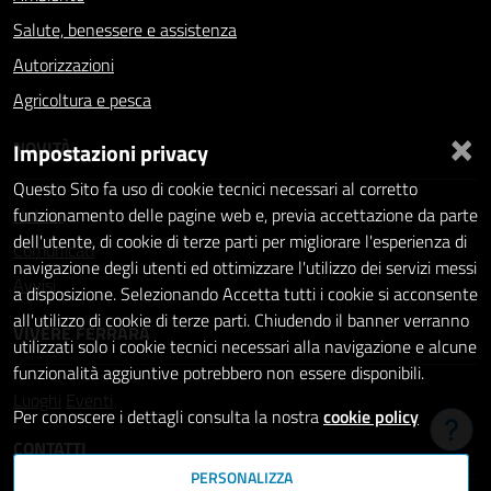
Salute, benessere e assistenza
Autorizzazioni
Agricoltura e pesca
×
NOVITÀ
Impostazioni privacy
Questo Sito fa uso di cookie tecnici necessari al corretto
Notizie
funzionamento delle pagine web e, previa accettazione da parte
dell'utente, di cookie di terze parti per migliorare l'esperienza di
Comunicati
navigazione degli utenti ed ottimizzare l'utilizzo dei servizi messi
Avvisi
a disposizione. Selezionando Accetta tutti i cookie si acconsente
all'utilizzo di cookie di terze parti. Chiudendo il banner verranno
VIVERE FERRARA
utilizzati solo i cookie tecnici necessari alla navigazione e alcune
funzionalità aggiuntive potrebbero non essere disponibili.
Luoghi
Eventi
Per conoscere i dettagli consulta la nostra
cookie policy
Hai b
CONTATTI
PERSONALIZZA