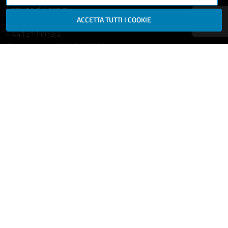
Comune di Ferrara
ACCETTA TUTTI I COOKIE
Piazza del Municipio, 2
- 44121 Ferrara
Codice fiscale: 00297110389
Ufficio Relazioni con il Pubblico
comune.ferrara@cert.comune.fe.it
Centralino: 800532532
Fax: +39 0532 419389
Leggi le FAQ
Prenotazione appuntamento
Segnala disservizio
Richiedi assistenza
Statistiche dei Siti web
Intranet - accesso riservato