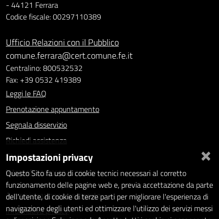
- 44121 Ferrara
Codice fiscale: 00297110389
Ufficio Relazioni con il Pubblico
comune.ferrara@cert.comune.fe.it
Centralino: 800532532
Fax: +39 0532 419389
Leggi le FAQ
Prenotazione appuntamento
Segnala disservizio
Richiedi assistenza
×
Impostazioni privacy
Statistiche dei Siti web
Intranet - accesso riservato
Questo Sito fa uso di cookie tecnici necessari al corretto
funzionamento delle pagine web e, previa accettazione da parte
Amministrazione trasparente
dell'utente, di cookie di terze parti per migliorare l'esperienza di
navigazione degli utenti ed ottimizzare l'utilizzo dei servizi messi
Informativa privacy