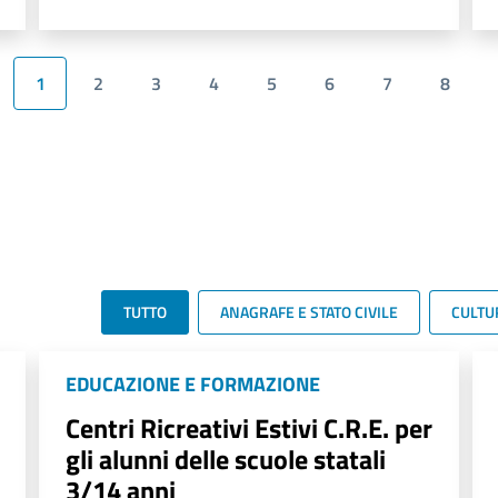
1
2
3
4
5
6
7
8
TUTTO
ANAGRAFE E STATO CIVILE
CULTU
EDUCAZIONE E FORMAZIONE
Centri Ricreativi Estivi C.R.E. per
gli alunni delle scuole statali
3/14 anni