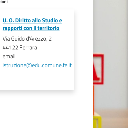
ioni
U. O. Diritto allo Studio e
rapporti con il territorio
Via Guido d'Arezzo, 2
44122 Ferrara
email:
istruzione@edu.comune.fe.it