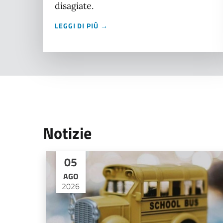
disagiate.
LEGGI DI PIÙ →
Notizie
05
AGO
2026