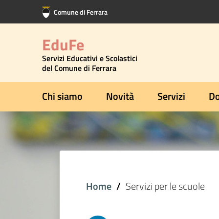
Vai al contenuto principale
Vai al footer
Comune di Ferrara
EduFe
Servizi Educativi e Scolastici
del Comune di Ferrara
Chi siamo
Novità
Servizi
Do
Home
Servizi per le scuole