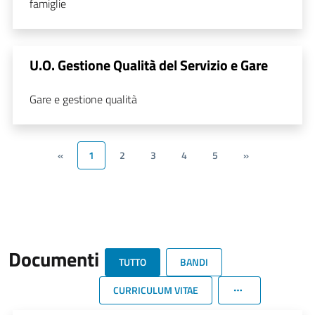
famiglie
U.O. Gestione Qualità del Servizio e Gare
Gare e gestione qualità
«
1
2
3
4
5
»
Documenti
TUTTO
BANDI
CURRICULUM VITAE