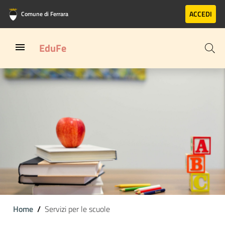
Vai al contenuto principale
Vai al footer
ACCEDI
Comune di Ferrara
EduFe
Home
Servizi per le scuole