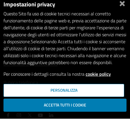
×
Impostazioni privacy
Statistiche dei Siti web
Intranet - accesso riservato
Questo Sito fa uso di cookie tecnici necessari al corretto
funzionamento delle pagine web e, previa accettazione da parte
Amministrazione trasparente
dell'utente, di cookie di terze parti per migliorare l'esperienza di
navigazione degli utenti ed ottimizzare l'utilizzo dei servizi messi
Informativa privacy
a disposizione.Selezionando Accetta tutti i cookie si acconsente
Social Media Policy
all'utilizzo di cookie di terze parti. Chiudendo il banner verranno
Note legali
utilizzati solo i cookie tecnici necessari alla navigazione e alcune
funzionalità aggiuntive potrebbero non essere disponibili.
Dichiarazione di accessibilità
Whistleblowing
Per conoscere i dettagli consulta la nostra
cookie policy
Rubrica telefonica
PERSONALIZZA
SEGUICI SU
ACCETTA TUTTI I COOKIE