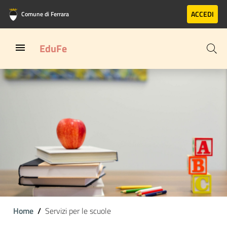
Vai al contenuto principale
Vai al footer
ACCEDI
Comune di Ferrara
EduFe
Home
Servizi per le scuole