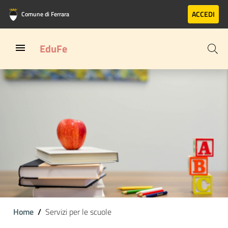
Vai al contenuto principale
Vai al footer
ACCEDI
Comune di Ferrara
EduFe
Home
Servizi per le scuole