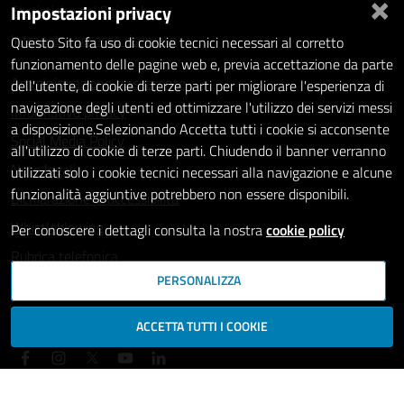
×
Impostazioni privacy
Statistiche dei Siti web
Intranet - accesso riservato
Questo Sito fa uso di cookie tecnici necessari al corretto
funzionamento delle pagine web e, previa accettazione da parte
Amministrazione trasparente
dell'utente, di cookie di terze parti per migliorare l'esperienza di
navigazione degli utenti ed ottimizzare l'utilizzo dei servizi messi
Informativa privacy
a disposizione.Selezionando Accetta tutti i cookie si acconsente
Social Media Policy
all'utilizzo di cookie di terze parti. Chiudendo il banner verranno
Note legali
utilizzati solo i cookie tecnici necessari alla navigazione e alcune
funzionalità aggiuntive potrebbero non essere disponibili.
Dichiarazione di accessibilità
Whistleblowing
Per conoscere i dettagli consulta la nostra
cookie policy
Rubrica telefonica
PERSONALIZZA
SEGUICI SU
ACCETTA TUTTI I COOKIE