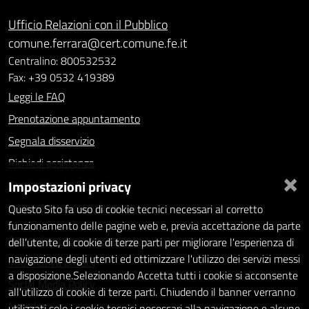
Ufficio Relazioni con il Pubblico
comune.ferrara@cert.comune.fe.it
Centralino: 800532532
Fax: +39 0532 419389
Leggi le FAQ
Prenotazione appuntamento
Segnala disservizio
Richiedi assistenza
×
Impostazioni privacy
Statistiche dei Siti web
Intranet - accesso riservato
Questo Sito fa uso di cookie tecnici necessari al corretto
funzionamento delle pagine web e, previa accettazione da parte
Amministrazione trasparente
dell'utente, di cookie di terze parti per migliorare l'esperienza di
navigazione degli utenti ed ottimizzare l'utilizzo dei servizi messi
Informativa privacy
a disposizione.Selezionando Accetta tutti i cookie si acconsente
Social Media Policy
all'utilizzo di cookie di terze parti. Chiudendo il banner verranno
Note legali
utilizzati solo i cookie tecnici necessari alla navigazione e alcune