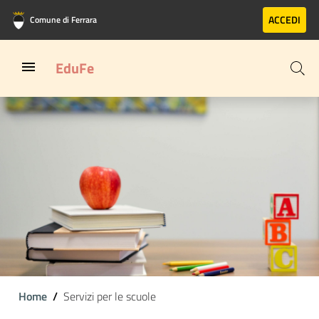
Vai al contenuto principale
Vai al footer
ACCEDI
Comune di Ferrara
EduFe
Home
Servizi per le scuole