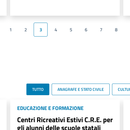
1
2
3
4
5
6
7
8
TUTTO
ANAGRAFE E STATO CIVILE
CULTU
EDUCAZIONE E FORMAZIONE
Centri Ricreativi Estivi C.R.E. per
gli alunni delle scuole statali