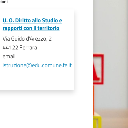
ioni
U. O. Diritto allo Studio e
rapporti con il territorio
Via Guido d'Arezzo, 2
44122 Ferrara
email:
istruzione@edu.comune.fe.it