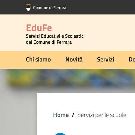
Vai al contenuto principale
Vai al footer
Comune di Ferrara
EduFe
Servizi Educativi e Scolastici
del Comune di Ferrara
Chi siamo
Novità
Servizi
Do
Home
Servizi per le scuole