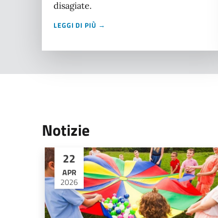
disagiate.
LEGGI DI PIÙ →
Notizie
22
APR
2026