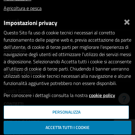
Agricoltura e pesca
×
NOVITÀ
Impostazioni privacy
Questo Sito fa uso di cookie tecnici necessari al corretto
Notizie
funzionamento delle pagine web e, previa accettazione da parte
dell'utente, di cookie di terze parti per migliorare l'esperienza di
Comunicati
navigazione degli utenti ed ottimizzare l'utilizzo dei servizi messi
Avvisi
a disposizione. Selezionando Accetta tutti i cookie si acconsente
all'utilizzo di cookie di terze parti. Chiudendo il banner verranno
VIVERE FERRARA
utilizzati solo i cookie tecnici necessari alla navigazione e alcune
funzionalità aggiuntive potrebbero non essere disponibili.
Luoghi
Eventi
Per conoscere i dettagli consulta la nostra
cookie policy
Hai b
CONTATTI
PERSONALIZZA
Comune di Ferrara
ACCETTA TUTTI I COOKIE
Piazza del Municipio, 2