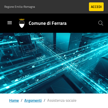
Vai al contenuto principale
Vai al footer
ACCEDI
Regione Emilia-Romagna
Comune di Ferrara
Home
/
Argomenti
/
Assistenza sociale