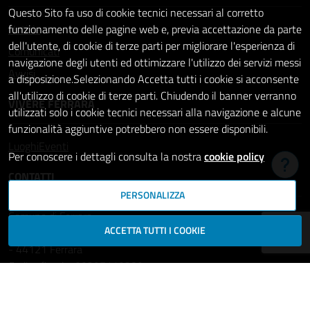
Questo Sito fa uso di cookie tecnici necessari al corretto
Notizie
funzionamento delle pagine web e, previa accettazione da parte
dell'utente, di cookie di terze parti per migliorare l'esperienza di
Comunicati
navigazione degli utenti ed ottimizzare l'utilizzo dei servizi messi
Avvisi
a disposizione.Selezionando Accetta tutti i cookie si acconsente
all'utilizzo di cookie di terze parti. Chiudendo il banner verranno
VIVERE FERRARA
utilizzati solo i cookie tecnici necessari alla navigazione e alcune
funzionalità aggiuntive potrebbero non essere disponibili.
Luoghi
Eventi
Per conoscere i dettagli consulta la nostra
cookie policy
Hai b
CONTATTI
PERSONALIZZA
Comune di Ferrara
ACCETTA TUTTI I COOKIE
Piazza del Municipio, 2
- 44121 Ferrara
Codice fiscale: 00297110389
Ufficio Relazioni con il Pubblico