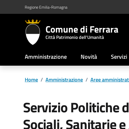
Vai al contenuto principale
Vai al footer
Regione Emilia-Romagna
Comune di Ferrara
Città Patrimonio dell'Umanità
Amministrazione
Novità
Servizi
Home
/
Amministrazione
/
Aree amministrat
Servizio Politiche 
Sociali, Sanitarie e