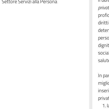
Settore Servizi alla Persona
privat
profi
dirit
deten
perso
dignit
social
salut
In pa
miglio
inser
priva
l