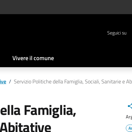
Seguici su
Vivere il comune
ive
/
Servizio Politiche della Famiglia, Sociali, Sanitarie e Ab
della Famiglia,
Ar
 Abitative
A