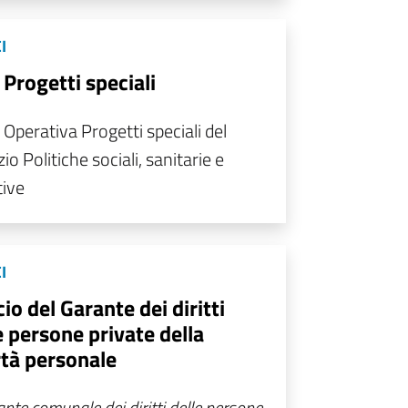
I
 Progetti speciali
 Operativa Progetti speciali del
io Politiche sociali, sanitarie e
tive
I
cio del Garante dei diritti
e persone private della
rtà personale
nte comunale dei diritti delle persone