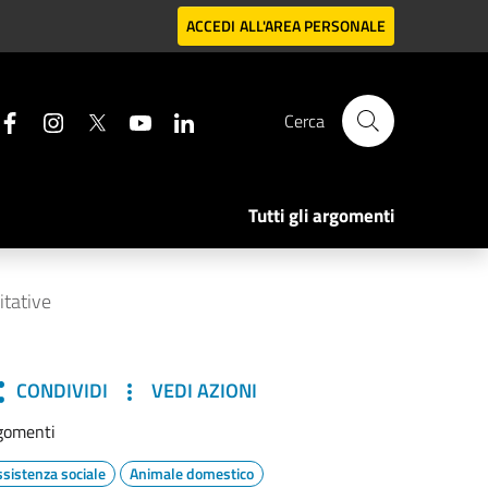
ACCEDI
ALL'AREA PERSONALE
Cerca
Tutti gli argomenti
itative
CONDIVIDI
VEDI AZIONI
gomenti
ssistenza sociale
Animale domestico