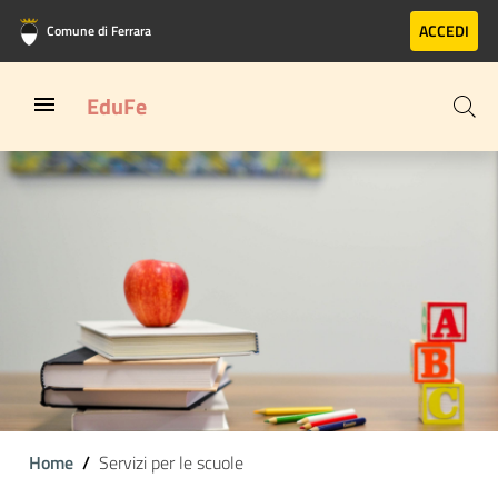
Vai al contenuto principale
Vai al footer
ACCEDI
Comune di Ferrara
EduFe
Home
Servizi per le scuole