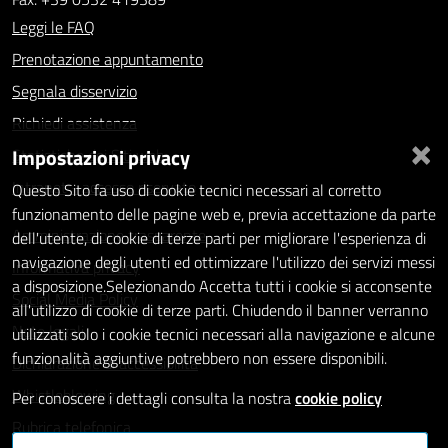
Leggi le FAQ
Prenotazione appuntamento
Segnala disservizio
Richiedi assistenza
×
Impostazioni privacy
Statistiche dei Siti web
Intranet - accesso riservato
Questo Sito fa uso di cookie tecnici necessari al corretto
funzionamento delle pagine web e, previa accettazione da parte
Amministrazione trasparente
dell'utente, di cookie di terze parti per migliorare l'esperienza di
navigazione degli utenti ed ottimizzare l'utilizzo dei servizi messi
Informativa privacy
a disposizione.Selezionando Accetta tutti i cookie si acconsente
Social Media Policy
all'utilizzo di cookie di terze parti. Chiudendo il banner verranno
Note legali
utilizzati solo i cookie tecnici necessari alla navigazione e alcune
funzionalità aggiuntive potrebbero non essere disponibili.
Dichiarazione di accessibilità
Whistleblowing
Per conoscere i dettagli consulta la nostra
cookie policy
Rubrica telefonica