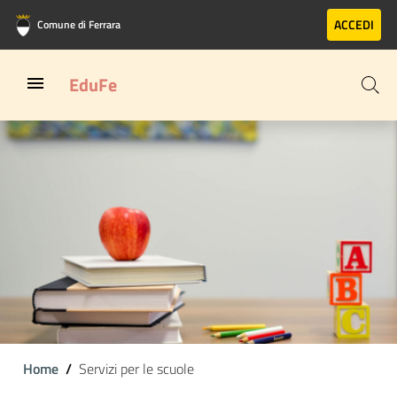
Vai al contenuto principale
Vai al footer
ACCEDI
Comune di Ferrara
EduFe
Home
Servizi per le scuole