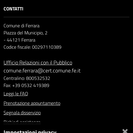
CONTATTI
Comune di Ferrara
Piazza del Municipio, 2
- 44121 Ferrara
Codice fiscale: 00297110389
Ufficio Relazioni con il Pubblico
comune.ferrara@cert.comune.fe.it
Centralino: 800532532
Fax: +39 0532 419389
Leggi le FAQ
Prenotazione appuntamento
Segnala disservizio
Richiedi assistenza
×
Impostazioni privacy
Statistiche dei Siti web