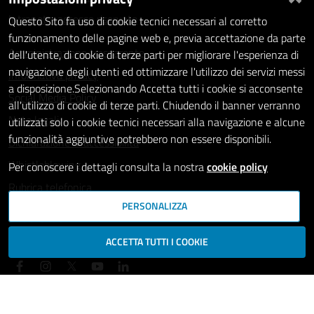
Intranet - accesso riservato
Questo Sito fa uso di cookie tecnici necessari al corretto
funzionamento delle pagine web e, previa accettazione da parte
Amministrazione trasparente
dell'utente, di cookie di terze parti per migliorare l'esperienza di
navigazione degli utenti ed ottimizzare l'utilizzo dei servizi messi
Informativa privacy
a disposizione.Selezionando Accetta tutti i cookie si acconsente
Social Media Policy
all'utilizzo di cookie di terze parti. Chiudendo il banner verranno
Note legali
utilizzati solo i cookie tecnici necessari alla navigazione e alcune
funzionalità aggiuntive potrebbero non essere disponibili.
Dichiarazione di accessibilità
Whistleblowing
Per conoscere i dettagli consulta la nostra
cookie policy
Rubrica telefonica
PERSONALIZZA
SEGUICI SU
ACCETTA TUTTI I COOKIE