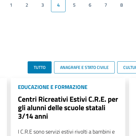
1
2
3
4
5
6
7
8
TUTTO
ANAGRAFE E STATO CIVILE
CULTU
EDUCAZIONE E FORMAZIONE
Centri Ricreativi Estivi C.R.E. per
gli alunni delle scuole statali
3/14 anni
I C.R.E sono servizi estivi rivolti a bambini e