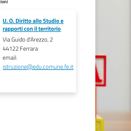
ioni
U. O. Diritto allo Studio e
rapporti con il territorio
Via Guido d'Arezzo, 2
44122 Ferrara
email:
istruzione@edu.comune.fe.it