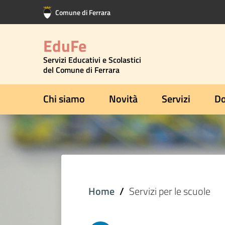
Vai al contenuto principale
Vai al footer
Comune di Ferrara
EduFe
Servizi Educativi e Scolastici
del Comune di Ferrara
Chi siamo
Novità
Servizi
Do
Home
Servizi per le scuole