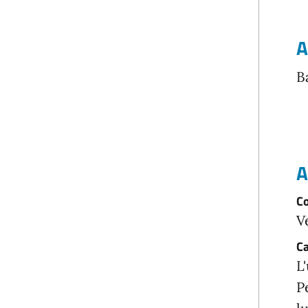
A
B
A
Co
V
Ca
L
P