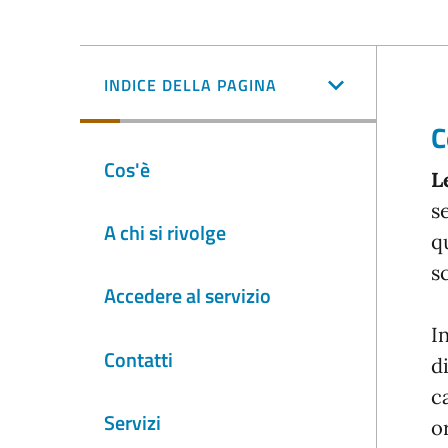
INDICE DELLA PAGINA
C
Cos'è
L
s
A chi si rivolge
q
s
Accedere al servizio
I
Contatti
d
c
Servizi
o