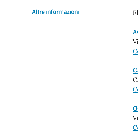
Altre informazioni
E
A
V
C
C
C
C
G
V
C