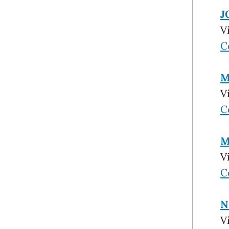
J
V
C
M
V
C
M
V
C
N
V