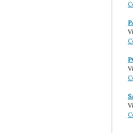
C
P
V
C
P
V
C
S
V
C