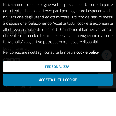
Notizie
funzionamento delle pagine web e, previa accettazione da parte
dell'utente, di cookie di terze parti per migliorare l'esperienza di
Comunicati
navigazione degli utenti ed ottimizzare l'utilizzo dei servizi messi
Avvisi
a disposizione. Selezionando Accetta tutti i cookie si acconsente
all'utilizzo di cookie di terze parti. Chiudendo il banner verranno
VIVERE FERRARA
utilizzati solo i cookie tecnici necessari alla navigazione e alcune
funzionalità aggiuntive potrebbero non essere disponibili.
Luoghi
Eventi
Per conoscere i dettagli consulta la nostra
cookie policy
Hai b
CONTATTI
PERSONALIZZA
Comune di Ferrara
ACCETTA TUTTI I COOKIE
Piazza del Municipio, 2
- 44121 Ferrara
Codice fiscale: 00297110389
Ufficio Relazioni con il Pubblico
comune.ferrara@cert.comune.fe.it