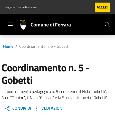
Vai al contenuto principale
Vai al footer
ACCEDI
Regione Emilia-Romagna
Comune di Ferrara
Home
/
Coordinamento n. 5 - Gobetti
Coordinamento n. 5 -
Gobetti
Il Coordinamento pedagogico n. 5 comprende il Nido "Gobetti", il
Nido "Trenino", il Nido "Girasoli" e la Scuola d'Infanzia "Gobetti"
CONDIVIDI
VEDI AZIONI