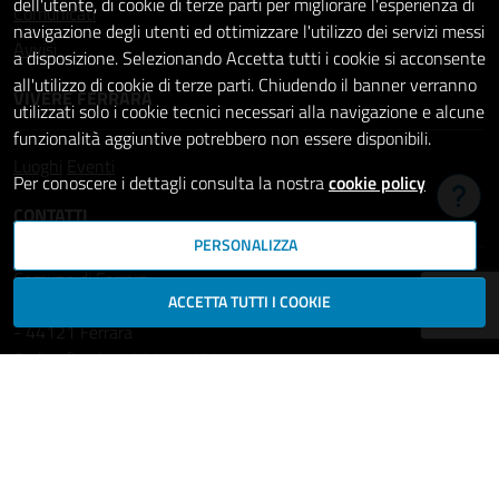
dell'utente, di cookie di terze parti per migliorare l'esperienza di
Comunicati
navigazione degli utenti ed ottimizzare l'utilizzo dei servizi messi
Avvisi
a disposizione. Selezionando Accetta tutti i cookie si acconsente
all'utilizzo di cookie di terze parti. Chiudendo il banner verranno
VIVERE FERRARA
utilizzati solo i cookie tecnici necessari alla navigazione e alcune
funzionalità aggiuntive potrebbero non essere disponibili.
Luoghi
Eventi
Per conoscere i dettagli consulta la nostra
cookie policy
Hai b
CONTATTI
PERSONALIZZA
Comune di Ferrara
ACCETTA TUTTI I COOKIE
Piazza del Municipio, 2
- 44121 Ferrara
Codice fiscale: 00297110389
Ufficio Relazioni con il Pubblico
comune.ferrara@cert.comune.fe.it
Centralino: 800532532