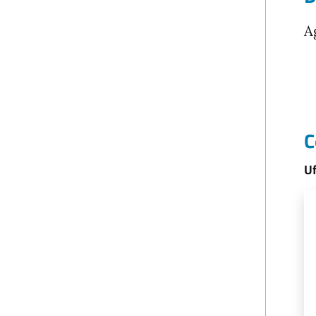
A
C
Uf