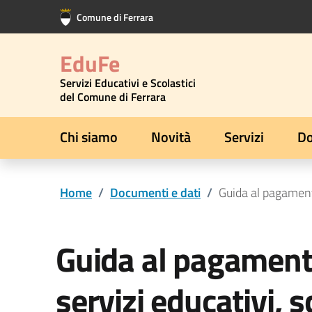
Vai al contenuto principale
Vai al footer
Comune di Ferrara
EduFe
Servizi Educativi e Scolastici
del Comune di Ferrara
Chi siamo
Novità
Servizi
Do
Home
/
Documenti e dati
/
Guida al pagamento 
Guida al pagamento
servizi educativi, s