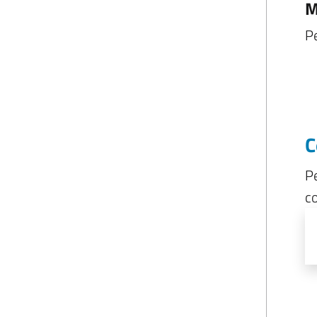
M
Pe
C
Pe
co