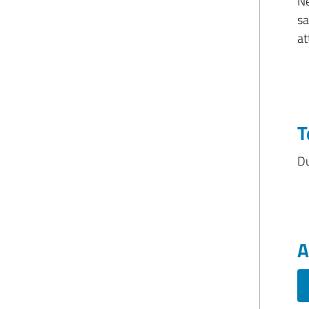
Ne
sa
at
T
Du
A