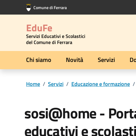
Vai al contenuto principale
Vai al footer
Comune di Ferrara
EduFe
Servizi Educativi e Scolastici
del Comune di Ferrara
Chi siamo
Novità
Servizi
Do
Home
/
Servizi
/
Educazione e formazione
/
sosi@home - Portal
educativi e scolasti