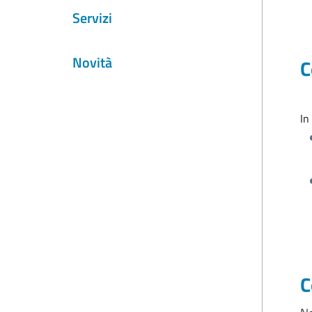
Servizi
Novità
C
In
C