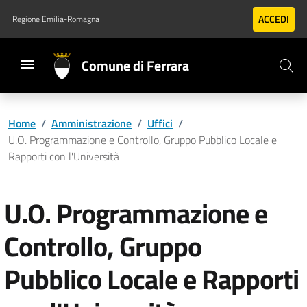
Vai al contenuto principale
Vai al footer
ACCEDI
Regione Emilia-Romagna
Comune di Ferrara
Home
/
Amministrazione
/
Uffici
/
U.O. Programmazione e Controllo, Gruppo Pubblico Locale e
Rapporti con l'Università
U.O. Programmazione e
Controllo, Gruppo
Pubblico Locale e Rapporti