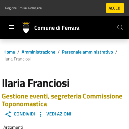
Vai al contenuto principale
Vai al footer
ACCEDI
Regione Emilia-Romagna
Comune di Ferrara
Home
/
Amministrazione
/
Personale amministrativo
/
Ilaria Franciosi
Ilaria Franciosi
Gestione eventi, segreteria Commissione
Toponomastica
CONDIVIDI
VEDI AZIONI
Argomenti