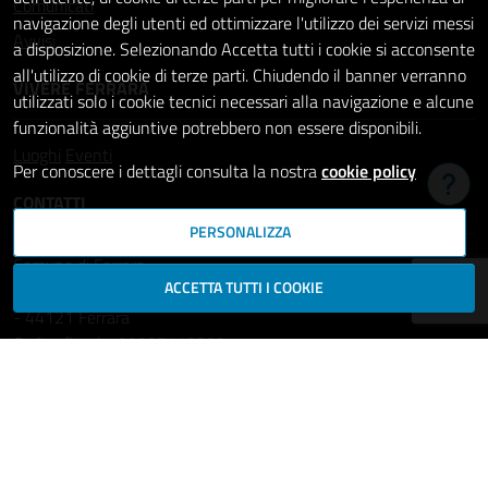
Comunicati
navigazione degli utenti ed ottimizzare l'utilizzo dei servizi messi
Avvisi
a disposizione. Selezionando Accetta tutti i cookie si acconsente
all'utilizzo di cookie di terze parti. Chiudendo il banner verranno
VIVERE FERRARA
utilizzati solo i cookie tecnici necessari alla navigazione e alcune
funzionalità aggiuntive potrebbero non essere disponibili.
Luoghi
Eventi
Per conoscere i dettagli consulta la nostra
cookie policy
Hai b
CONTATTI
PERSONALIZZA
Comune di Ferrara
ACCETTA TUTTI I COOKIE
Piazza del Municipio, 2
- 44121 Ferrara
Codice fiscale: 00297110389
Ufficio Relazioni con il Pubblico
comune.ferrara@cert.comune.fe.it
Centralino: 800532532
Fax: +39 0532 419389