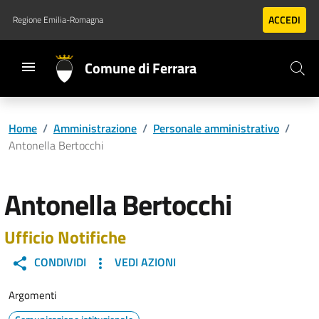
Vai al contenuto principale
Vai al footer
ACCEDI
Regione Emilia-Romagna
Comune di Ferrara
Home
/
Amministrazione
/
Personale amministrativo
/
Antonella Bertocchi
Antonella Bertocchi
Ufficio Notifiche
CONDIVIDI
VEDI AZIONI
Argomenti