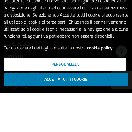
dell'utente, di cookie di terze parti per migliorare l'esperienza di
Comunicati
navigazione degli utenti ed ottimizzare l'utilizzo dei servizi messi
Avvisi
a disposizione. Selezionando Accetta tutti i cookie si acconsente
all'utilizzo di cookie di terze parti. Chiudendo il banner verranno
VIVERE FERRARA
utilizzati solo i cookie tecnici necessari alla navigazione e alcune
funzionalità aggiuntive potrebbero non essere disponibili.
Luoghi
Eventi
Per conoscere i dettagli consulta la nostra
cookie policy
Hai b
CONTATTI
PERSONALIZZA
Comune di Ferrara
ACCETTA TUTTI I COOKIE
Piazza del Municipio, 2
- 44121 Ferrara
Codice fiscale: 00297110389
Ufficio Relazioni con il Pubblico
comune.ferrara@cert.comune.fe.it
Centralino: 800532532