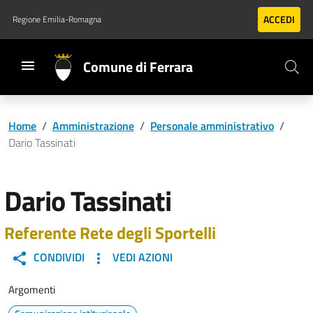
Vai al contenuto principale
Vai al footer
ACCEDI
Regione Emilia-Romagna
Comune di Ferrara
Home
/
Amministrazione
/
Personale amministrativo
/
Dario Tassinati
Dario Tassinati
Referente Rete degli Sportelli
CONDIVIDI
VEDI AZIONI
Argomenti