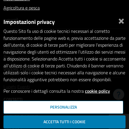
Agricoltura e pesca
×
NOVITÀ
Impostazioni privacy
Questo Sito fa uso di cookie tecnici necessari al corretto
Notizie
funzionamento delle pagine web e, previa accettazione da parte
dell'utente, di cookie di terze parti per migliorare l'esperienza di
Comunicati
navigazione degli utenti ed ottimizzare l'utilizzo dei servizi messi
Avvisi
a disposizione. Selezionando Accetta tutti i cookie si acconsente
all'utilizzo di cookie di terze parti. Chiudendo il banner verranno
VIVERE FERRARA
utilizzati solo i cookie tecnici necessari alla navigazione e alcune
funzionalità aggiuntive potrebbero non essere disponibili.
Luoghi
Eventi
Per conoscere i dettagli consulta la nostra
cookie policy
Hai b
CONTATTI
PERSONALIZZA
Comune di Ferrara
ACCETTA TUTTI I COOKIE
Piazza del Municipio, 2