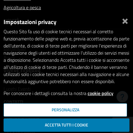
Agricoltura e pesca
×
NOVITÀ
Impostazioni privacy
Questo Sito fa uso di cookie tecnici necessari al corretto
Notizie
funzionamento delle pagine web e, previa accettazione da parte
dell'utente, di cookie di terze parti per migliorare l'esperienza di
Comunicati
navigazione degli utenti ed ottimizzare l'utilizzo dei servizi messi
Avvisi
a disposizione. Selezionando Accetta tutti i cookie si acconsente
all'utilizzo di cookie di terze parti. Chiudendo il banner verranno
VIVERE FERRARA
utilizzati solo i cookie tecnici necessari alla navigazione e alcune
funzionalità aggiuntive potrebbero non essere disponibili.
Luoghi
Eventi
Per conoscere i dettagli consulta la nostra
cookie policy
Hai b
CONTATTI
PERSONALIZZA
Comune di Ferrara
ACCETTA TUTTI I COOKIE
Piazza del Municipio, 2