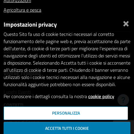
Autorizzazioni
Agricoltura e pesca
×
NOVITÀ
Impostazioni privacy
Questo Sito fa uso di cookie tecnici necessari al corretto
Notizie
funzionamento delle pagine web e, previa accettazione da parte
dell'utente, di cookie di terze parti per migliorare l'esperienza di
Comunicati
navigazione degli utenti ed ottimizzare l'utilizzo dei servizi messi
Avvisi
a disposizione. Selezionando Accetta tutti i cookie si acconsente
all'utilizzo di cookie di terze parti. Chiudendo il banner verranno
VIVERE FERRARA
utilizzati solo i cookie tecnici necessari alla navigazione e alcune
funzionalità aggiuntive potrebbero non essere disponibili.
Luoghi
Eventi
Per conoscere i dettagli consulta la nostra
cookie policy
Hai b
CONTATTI
PERSONALIZZA
Comune di Ferrara
ACCETTA TUTTI I COOKIE
Piazza del Municipio, 2