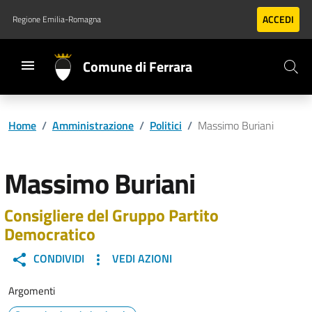
Vai al contenuto principale
Vai al footer
ACCEDI
Regione Emilia-Romagna
Comune di Ferrara
Home
/
Amministrazione
/
Politici
/
Massimo Buriani
Massimo Buriani
Consigliere del Gruppo Partito
Democratico
CONDIVIDI
VEDI AZIONI
Argomenti