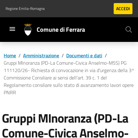
Vai al contenuto principale
Vai al footer
ACCEDI
Regione Emilia-Romagna
Comune di Ferrara
Home
/
Amministrazione
/
Documenti e dati
/
Gruppi MInoranza (PD-La Comune-Civica Anselmo-M5S) PG
111120/26- Richiesta di convocazione in via d'urgenza della 3^
Commissione Consiliare ai sensi dell'art. 39 c. 1 del
Regolamento consiliare sullo stato di avanzamento lavori opere
PNRR
Gruppi MInoranza (PD-La
Comune-Civica Anselmo-