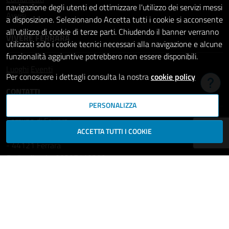
navigazione degli utenti ed ottimizzare l'utilizzo dei servizi messi
Avvisi
a disposizione. Selezionando Accetta tutti i cookie si acconsente
all'utilizzo di cookie di terze parti. Chiudendo il banner verranno
VIVERE FERRARA
utilizzati solo i cookie tecnici necessari alla navigazione e alcune
funzionalità aggiuntive potrebbero non essere disponibili.
Luoghi
Eventi
Per conoscere i dettagli consulta la nostra
cookie policy
Hai b
CONTATTI
PERSONALIZZA
Comune di Ferrara
ACCETTA TUTTI I COOKIE
Piazza del Municipio, 2
- 44121 Ferrara
Codice fiscale: 00297110389
Ufficio Relazioni con il Pubblico
comune.ferrara@cert.comune.fe.it
Centralino: 800532532
Fax: +39 0532 419389