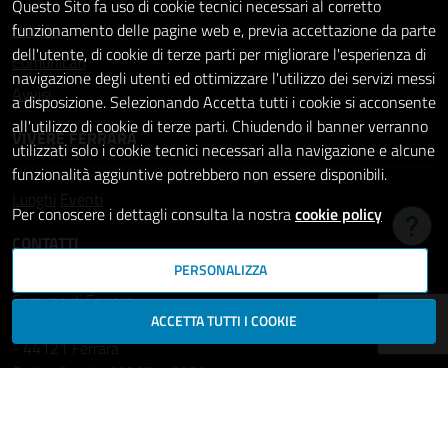
Questo Sito fa uso di cookie tecnici necessari al corretto
Notizie
funzionamento delle pagine web e, previa accettazione da parte
dell'utente, di cookie di terze parti per migliorare l'esperienza di
Comunicati
navigazione degli utenti ed ottimizzare l'utilizzo dei servizi messi
Avvisi
a disposizione. Selezionando Accetta tutti i cookie si acconsente
all'utilizzo di cookie di terze parti. Chiudendo il banner verranno
VIVERE FERRARA
utilizzati solo i cookie tecnici necessari alla navigazione e alcune
funzionalità aggiuntive potrebbero non essere disponibili.
Luoghi
Eventi
Per conoscere i dettagli consulta la nostra
cookie policy
Hai b
CONTATTI
PERSONALIZZA
Comune di Ferrara
ACCETTA TUTTI I COOKIE
Piazza del Municipio, 2
- 44121 Ferrara
Codice fiscale: 00297110389
Ufficio Relazioni con il Pubblico