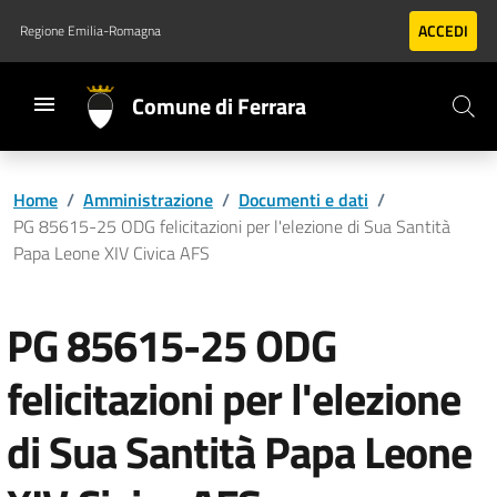
Vai al contenuto principale
Vai al footer
ACCEDI
Regione Emilia-Romagna
Comune di Ferrara
Home
/
Amministrazione
/
Documenti e dati
/
PG 85615-25 ODG felicitazioni per l'elezione di Sua Santità
Papa Leone XIV Civica AFS
PG 85615-25 ODG
felicitazioni per l'elezione
di Sua Santità Papa Leone