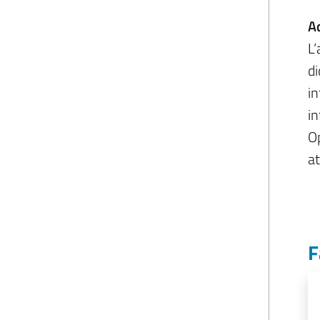
A
L’
di
in
in
Op
at
F