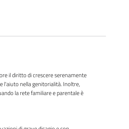
nore il diritto di crescere serenamente
 l'aiuto nella genitorialità. Inoltre,
uando la rete familiare e parentale è
uazioni di grave disagio e con