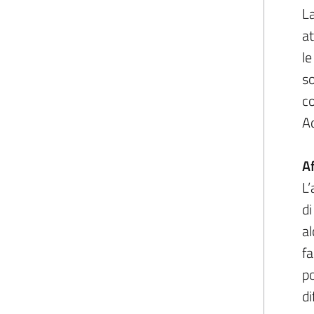
La
at
le
so
co
A
A
L’
di
al
fa
po
di