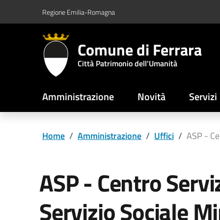
Vai al contenuto principale
Vai al footer
Regione Emilia-Romagna
Comune di Ferrara
Città Patrimonio dell'Umanità
Amministrazione
Novità
Servizi
Home
/
Amministrazione
/
Uffici
/
ASP - Cen
ASP - Centro Serviz
Servizio Sociale Mi