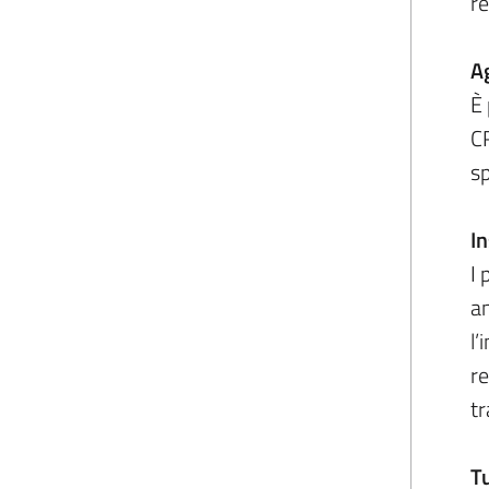
r
Ag
È 
CR
sp
In
I 
an
l’
re
tr
Tu