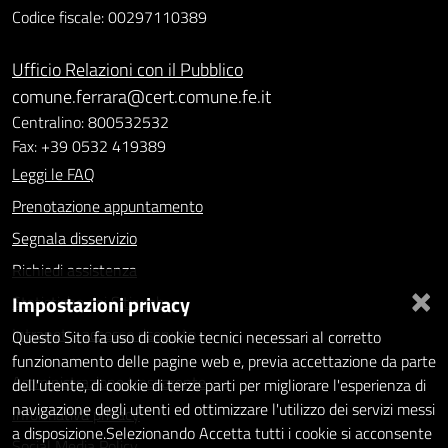
Codice fiscale: 00297110389
Ufficio Relazioni con il Pubblico
comune.ferrara@cert.comune.fe.it
Centralino: 800532532
Fax: +39 0532 419389
Leggi le FAQ
Prenotazione appuntamento
Segnala disservizio
Richiedi assistenza
×
Impostazioni privacy
Statistiche dei Siti web
Intranet - accesso riservato
Questo Sito fa uso di cookie tecnici necessari al corretto
funzionamento delle pagine web e, previa accettazione da parte
Amministrazione trasparente
dell'utente, di cookie di terze parti per migliorare l'esperienza di
navigazione degli utenti ed ottimizzare l'utilizzo dei servizi messi
Informativa privacy
a disposizione.Selezionando Accetta tutti i cookie si acconsente
Social Media Policy