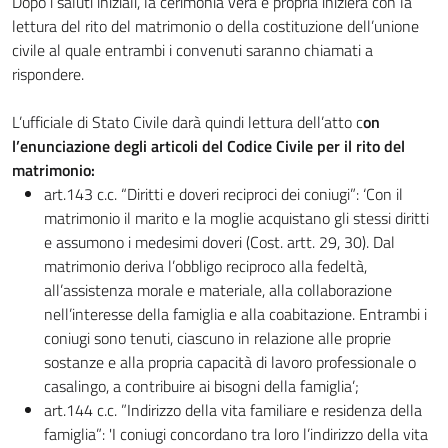
Dopo i saluti iniziali, la cerimonia vera e propria inizierà con la
lettura del rito del matrimonio o della costituzione dell’unione
civile al quale entrambi i convenuti saranno chiamati a
rispondere.
L’ufficiale di Stato Civile darà quindi lettura dell’atto c
on
l’enunciazione degli articoli del Codice Civile per il rito del
matrimonio:
art.143 c.c. “Diritti e doveri reciproci dei coniugi”: ‘Con il
matrimonio il marito e la moglie acquistano gli stessi diritti
e assumono i medesimi doveri (Cost. artt. 29, 30). Dal
matrimonio deriva l’obbligo reciproco alla fedeltà,
all’assistenza morale e materiale, alla collaborazione
nell’interesse della famiglia e alla coabitazione. Entrambi i
coniugi sono tenuti, ciascuno in relazione alle proprie
sostanze e alla propria capacità di lavoro professionale o
casalingo, a contribuire ai bisogni della famiglia’;
art.144 c.c. ”Indirizzo della vita familiare e residenza della
famiglia”: 'I coniugi concordano tra loro l’indirizzo della vita