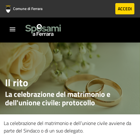
Vai al contenuto principale
Vai al footer
ACCEDI
Comune di Ferrara
Il rito
La celebrazione del matrimonio e
dell'unione civile: protocollo
La celebrazione del matrimonio e dell’unione civile avviene da
parte del Sindaco o di un suo delegato.