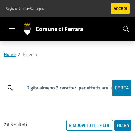
Vai al contenuto principale
Vai al footer
ACCEDI
Regione Emilia-Romagna
Comune di Ferrara
Home
/
Ricerca
Cerca
Digita almeno 3 caratteri per effettuare la ricerca
CERCA
73
Risultati
RIMUOVI TUTTI I FILTRI
FILTRA