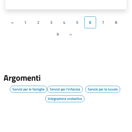
«
1
2
3
4
5
6
7
8
9
»
Argomenti
Servizi per le famiglie
Servizi per l'infanzia
Servizi per la scuola
Integrazione scolastica