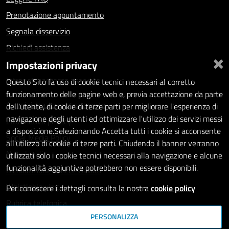
Prenotazione appuntamento
Segnala disservizio
Richiedi assistenza
×
Impostazioni privacy
Statistiche dei Siti web
Intranet - accesso riservato
Questo Sito fa uso di cookie tecnici necessari al corretto
funzionamento delle pagine web e, previa accettazione da parte
Amministrazione trasparente
dell'utente, di cookie di terze parti per migliorare l'esperienza di
navigazione degli utenti ed ottimizzare l'utilizzo dei servizi messi
Informativa privacy
a disposizione.Selezionando Accetta tutti i cookie si acconsente
Social Media Policy
all'utilizzo di cookie di terze parti. Chiudendo il banner verranno
Note legali
utilizzati solo i cookie tecnici necessari alla navigazione e alcune
funzionalità aggiuntive potrebbero non essere disponibili.
Dichiarazione di accessibilità
Whistleblowing
Per conoscere i dettagli consulta la nostra
cookie policy
Rubrica telefonica
PERSONALIZZA
SEGUICI SU