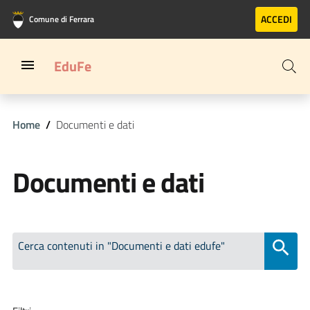
Vai al contenuto principale
Vai al footer
ACCEDI
Comune di Ferrara
EduFe
Home
Documenti e dati
Documenti e dati
Cerca contenuti in "Documenti e dati edufe"