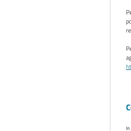
Pe
po
re
Pe
ag
ht
C
In