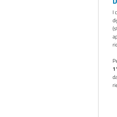
D
I 
di
(s
ap
ri
Pe
1
da
ri