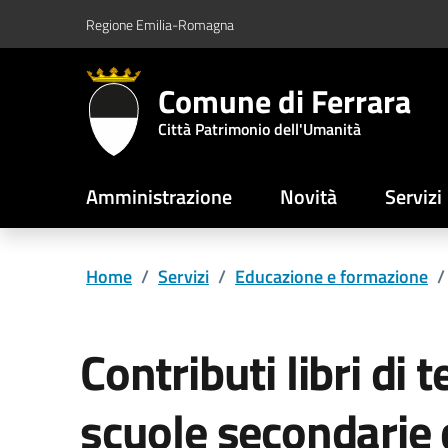
Vai al contenuto principale
Vai al footer
Regione Emilia-Romagna
Comune di Ferrara
Città Patrimonio dell'Umanità
Amministrazione
Novità
Servizi
Home
/
Servizi
/
Educazione e formazione
/
Contributi libri di t
scuole secondarie 