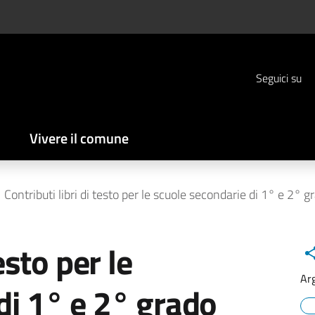
Seguici su
Vivere il comune
Contributi libri di testo per le scuole secondarie di 1° e 2° g
esto per le
Ar
di 1° e 2° grado