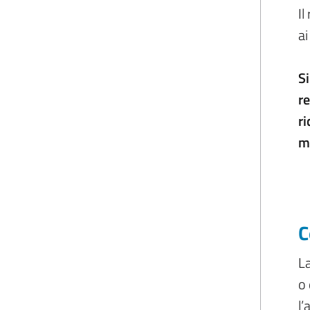
Il
ai
Si
r
ri
m
C
L
o 
l’