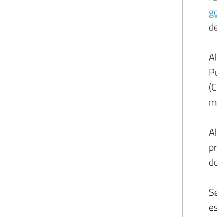
go
de
Al
Pu
(C
m
Al
pr
do
Se
es