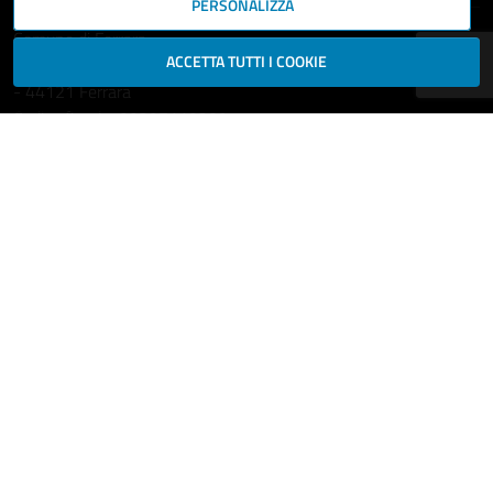
PERSONALIZZA
Comune di Ferrara
ACCETTA TUTTI I COOKIE
Piazza del Municipio, 2
- 44121 Ferrara
Codice fiscale: 00297110389
Ufficio Relazioni con il Pubblico
comune.ferrara@cert.comune.fe.it
Centralino: 800532532
Fax: +39 0532 419389
Leggi le FAQ
Prenotazione appuntamento
Segnala disservizio
Richiedi assistenza
Statistiche dei Siti web
Intranet - accesso riservato