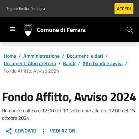
Vai al contenuto principale
Vai al footer
ACCEDI
Regione Emilia-Romagna
Comune di Ferrara
Home
/
Amministrazione
/
Documenti e dati
/
Documenti Albo pretorio
/
Bandi
/
Altri bandi e avvisi
/
Fondo Affitto, Avviso 2024
Fondo Affitto, Avviso 2024
Domande dalle ore 12:00 del 19 settembre alle ore 12:00 del 15
ottobre 2024.
CONDIVIDI
VEDI AZIONI