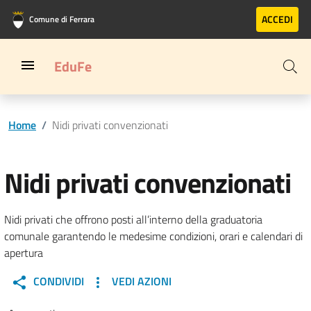
Vai al contenuto principale
Vai al footer
ACCEDI
Comune di Ferrara
EduFe
Home
/
Nidi privati convenzionati
Nidi privati convenzionati
Nidi privati che offrono posti all’interno della graduatoria
comunale garantendo le medesime condizioni, orari e calendari di
apertura
CONDIVIDI
VEDI AZIONI