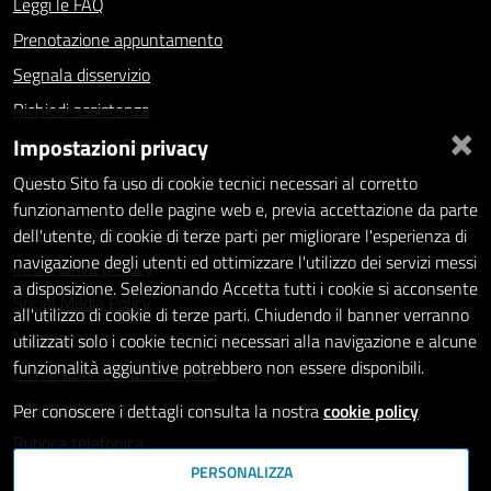
Leggi le FAQ
Prenotazione appuntamento
Segnala disservizio
Richiedi assistenza
×
Impostazioni privacy
Statistiche dei Siti web
Intranet - accesso riservato
Questo Sito fa uso di cookie tecnici necessari al corretto
funzionamento delle pagine web e, previa accettazione da parte
Amministrazione trasparente
dell'utente, di cookie di terze parti per migliorare l'esperienza di
navigazione degli utenti ed ottimizzare l'utilizzo dei servizi messi
Informativa privacy
a disposizione. Selezionando Accetta tutti i cookie si acconsente
Social Media Policy
all'utilizzo di cookie di terze parti. Chiudendo il banner verranno
Note legali
utilizzati solo i cookie tecnici necessari alla navigazione e alcune
funzionalità aggiuntive potrebbero non essere disponibili.
Dichiarazione di accessibilità
Whistleblowing
Per conoscere i dettagli consulta la nostra
cookie policy
Rubrica telefonica
PERSONALIZZA