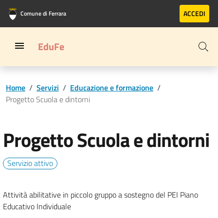
Vai al contenuto principale
Vai al footer
ACCEDI
Comune di Ferrara
EduFe
Home
/
Servizi
/
Educazione e formazione
/
Progetto Scuola e dintorni
Progetto Scuola e dintorni
Servizio attivo
Attività abilitative in piccolo gruppo a sostegno del PEI Piano
Educativo Individuale