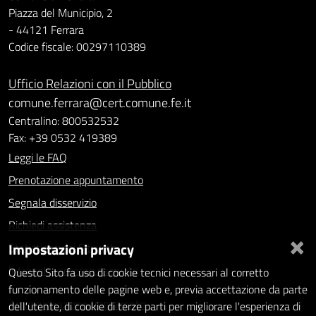
Piazza del Municipio, 2
- 44121 Ferrara
Codice fiscale: 00297110389
Ufficio Relazioni con il Pubblico
comune.ferrara@cert.comune.fe.it
Centralino: 800532532
Fax: +39 0532 419389
Leggi le FAQ
Prenotazione appuntamento
Segnala disservizio
Richiedi assistenza
×
Impostazioni privacy
Statistiche dei Siti web
Intranet - accesso riservato
Questo Sito fa uso di cookie tecnici necessari al corretto
funzionamento delle pagine web e, previa accettazione da parte
Amministrazione trasparente
dell'utente, di cookie di terze parti per migliorare l'esperienza di