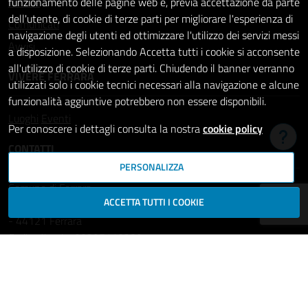
Notizie
funzionamento delle pagine web e, previa accettazione da parte
dell'utente, di cookie di terze parti per migliorare l'esperienza di
Comunicati
navigazione degli utenti ed ottimizzare l'utilizzo dei servizi messi
Avvisi
a disposizione. Selezionando Accetta tutti i cookie si acconsente
all'utilizzo di cookie di terze parti. Chiudendo il banner verranno
VIVERE FERRARA
utilizzati solo i cookie tecnici necessari alla navigazione e alcune
funzionalità aggiuntive potrebbero non essere disponibili.
Luoghi
Eventi
Per conoscere i dettagli consulta la nostra
cookie policy
Hai b
CONTATTI
PERSONALIZZA
Comune di Ferrara
ACCETTA TUTTI I COOKIE
Piazza del Municipio, 2
- 44121 Ferrara
Codice fiscale: 00297110389
Ufficio Relazioni con il Pubblico
comune.ferrara@cert.comune.fe.it