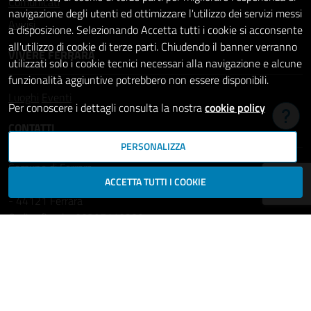
Comunicati
navigazione degli utenti ed ottimizzare l'utilizzo dei servizi messi
Avvisi
a disposizione. Selezionando Accetta tutti i cookie si acconsente
all'utilizzo di cookie di terze parti. Chiudendo il banner verranno
VIVERE FERRARA
utilizzati solo i cookie tecnici necessari alla navigazione e alcune
funzionalità aggiuntive potrebbero non essere disponibili.
Luoghi
Eventi
Per conoscere i dettagli consulta la nostra
cookie policy
Hai b
CONTATTI
PERSONALIZZA
Comune di Ferrara
ACCETTA TUTTI I COOKIE
Piazza del Municipio, 2
- 44121 Ferrara
Codice fiscale: 00297110389
Ufficio Relazioni con il Pubblico
comune.ferrara@cert.comune.fe.it
Centralino: 800532532
Fax: +39 0532 419389