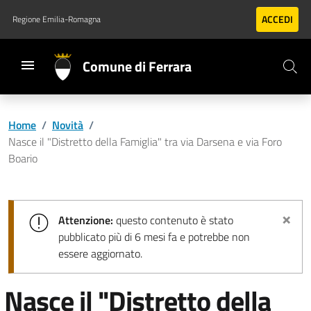
Vai al contenuto principale
Vai al footer
ACCEDI
Regione Emilia-Romagna
Comune di Ferrara
Home
/
Novità
/
Nasce il "Distretto della Famiglia" tra via Darsena e via Foro
Boario
×
Attenzione:
questo contenuto è stato
pubblicato più di 6 mesi fa e potrebbe non
essere aggiornato.
Nasce il "Distretto della