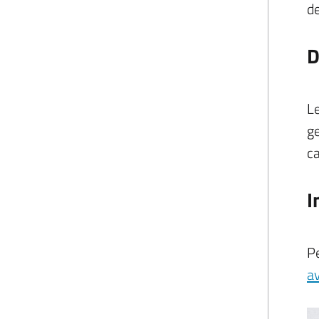
de
D
Le
ge
c
I
Pe
a