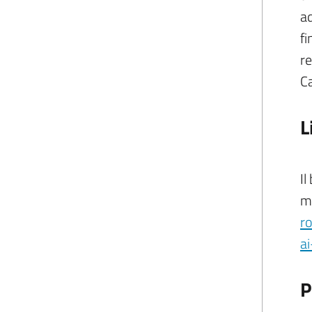
ad
fi
re
Ca
L
Il
ma
r
ai
P