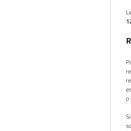
L
1
R
Po
re
re
es
o 
Si
so