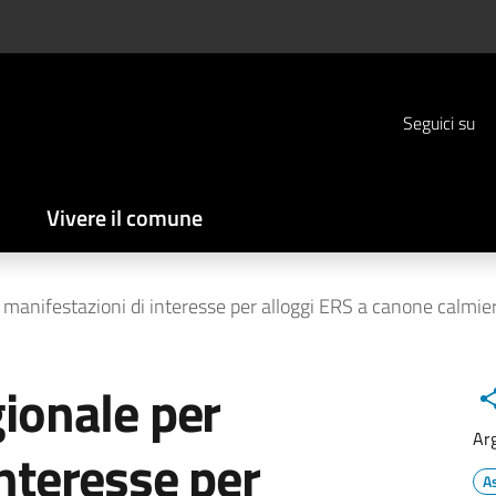
Seguici su
Vivere il comune
r manifestazioni di interesse per alloggi ERS a canone calmie
gionale per
Ar
interesse per
A