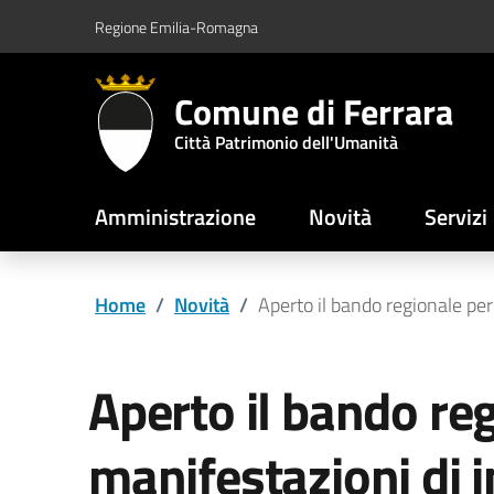
Vai al contenuto principale
Vai al footer
Regione Emilia-Romagna
Comune di Ferrara
Città Patrimonio dell'Umanità
Amministrazione
Novità
Servizi
Home
/
Novità
/
Aperto il bando regionale pe
Aperto il bando re
manifestazioni di 