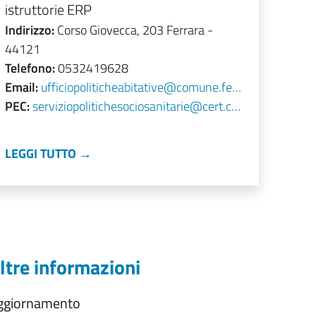
istruttorie ERP
Indirizzo:
Corso Giovecca, 203 Ferrara -
44121
Telefono:
0532419628
Email:
ufficiopoliticheabitative@comune.fe.it
PEC:
serviziopolitichesociosanitarie@cert.comune.fe.it
LEGGI TUTTO →
ltre informazioni
ggiornamento