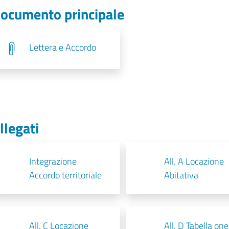
ocumento principale
Lettera e Accordo
llegati
Integrazione
All. A Locazione
Accordo territoriale
Abitativa
All. C Locazione
All. D Tabella one