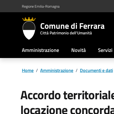
Vai al contenuto principale
Vai al footer
Regione Emilia-Romagna
Comune di Ferrara
Città Patrimonio dell'Umanità
Amministrazione
Novità
Servizi
Home
/
Amministrazione
/
Documenti e dati
Accordo territorial
locazione concord