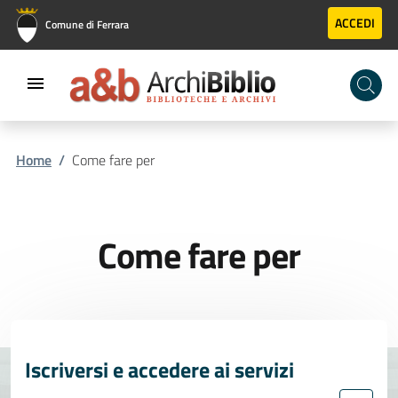
Vai al contenuto principale
Vai al footer
ACCEDI
Comune di Ferrara
Home
Come fare per
Come fare per
Iscriversi e accedere ai servizi