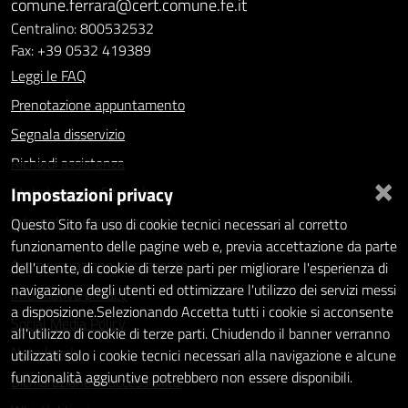
comune.ferrara@cert.comune.fe.it
Centralino: 800532532
Fax: +39 0532 419389
Leggi le FAQ
Prenotazione appuntamento
Segnala disservizio
Richiedi assistenza
×
Impostazioni privacy
Statistiche dei Siti web
Intranet - accesso riservato
Questo Sito fa uso di cookie tecnici necessari al corretto
funzionamento delle pagine web e, previa accettazione da parte
Amministrazione trasparente
dell'utente, di cookie di terze parti per migliorare l'esperienza di
navigazione degli utenti ed ottimizzare l'utilizzo dei servizi messi
Informativa privacy
a disposizione.Selezionando Accetta tutti i cookie si acconsente
Social Media Policy
all'utilizzo di cookie di terze parti. Chiudendo il banner verranno
Note legali
utilizzati solo i cookie tecnici necessari alla navigazione e alcune
funzionalità aggiuntive potrebbero non essere disponibili.
Dichiarazione di accessibilità