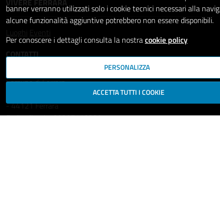
VIVERE FERRARA
banner verranno utilizzati solo i cookie tecnici necessari alla navi
alcune funzionalità aggiuntive potrebbero non essere disponibili.
Luoghi
Eventi
Per conoscere i dettagli consulta la nostra
cookie policy
CONTATTI
PERSONALIZZA
Comune di Ferrara
ACCETTA TUTTI I COOKIE
Piazza del Municipio, 2
- 44121 Ferrara
Codice fiscale: 00297110389
Ufficio Relazioni con il Pubblico
comune.ferrara@cert.comune.fe.it
Centralino: 800532532
Fax: +39 0532 419389
Leggi le FAQ
Prenotazione appuntamento