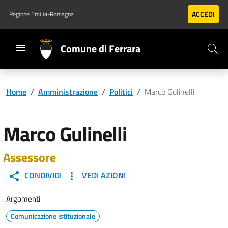
Vai al contenuto principale
Vai al footer
ACCEDI
Regione Emilia-Romagna
Comune di Ferrara
Home
/
Amministrazione
/
Politici
/
Marco Gulinelli
Marco Gulinelli
Assessore
CONDIVIDI
VEDI AZIONI
Argomenti
Comunicazione istituzionale