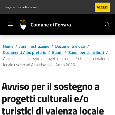
Vai al contenuto principale
Vai al footer
ACCEDI
Regione Emilia-Romagna
Comune di Ferrara
Home
/
Amministrazione
/
Documenti e dati
/
Documenti Albo pretorio
/
Bandi
/
Bandi per contributi
/
Avviso per il sostegno a progetti culturali e/o turistici di valenza
locale rivolto ad Associazioni - Anno 2025
Avviso per il sostegno a
progetti culturali e/o
turistici di valenza locale