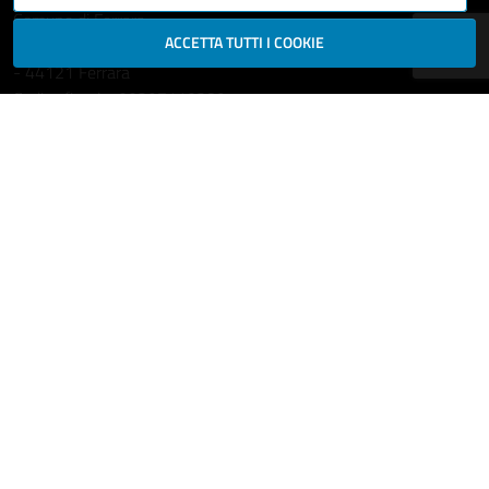
Comune di Ferrara
ACCETTA TUTTI I COOKIE
Piazza del Municipio, 2
- 44121 Ferrara
Codice fiscale: 00297110389
Ufficio Relazioni con il Pubblico
comune.ferrara@cert.comune.fe.it
Centralino: 800532532
Fax: +39 0532 419389
Leggi le FAQ
Prenotazione appuntamento
Segnala disservizio
Richiedi assistenza
Statistiche dei Siti web
Intranet - accesso riservato