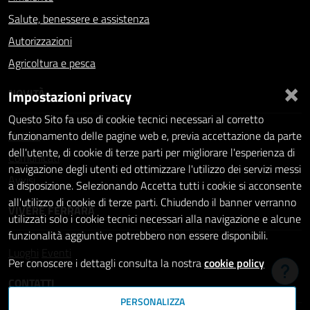
Salute, benessere e assistenza
Autorizzazioni
Agricoltura e pesca
×
NOVITÀ
Impostazioni privacy
Questo Sito fa uso di cookie tecnici necessari al corretto
Notizie
funzionamento delle pagine web e, previa accettazione da parte
dell'utente, di cookie di terze parti per migliorare l'esperienza di
Comunicati
navigazione degli utenti ed ottimizzare l'utilizzo dei servizi messi
Avvisi
a disposizione. Selezionando Accetta tutti i cookie si acconsente
all'utilizzo di cookie di terze parti. Chiudendo il banner verranno
VIVERE FERRARA
utilizzati solo i cookie tecnici necessari alla navigazione e alcune
funzionalità aggiuntive potrebbero non essere disponibili.
Luoghi
Eventi
Per conoscere i dettagli consulta la nostra
cookie policy
Hai b
CONTATTI
PERSONALIZZA