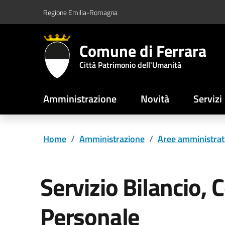
Vai al contenuto principale
Vai al footer
Regione Emilia-Romagna
Comune di Ferrara
Città Patrimonio dell'Umanità
Amministrazione
Novità
Servizi
Home
/
Amministrazione
/
Aree amministrat
Servizio Bilancio, C
Personale