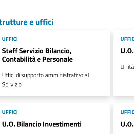
trutture e uffici
UFFICI
UFFIC
Staff Servizio Bilancio,
U.O.
Contabilità e Personale
Unità
Uffici di supporto amministrativo al
Servizio
UFFICI
UFFIC
U.O. Bilancio Investimenti
U.O.