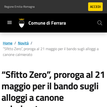
Vai al contenuto principale
Vai al footer
ACCEDI
Regione Emilia-Romagna
Comune di Ferrara
Home
/
Novità
/
“Sfitto Zero”, proroga al 21 maggio per il bando sugli alloggi a
canone calmierato
“Sfitto Zero”, proroga al 21
maggio per il bando sugli
alloggi a canone