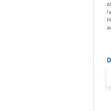
Al
l’
Pe
av
D