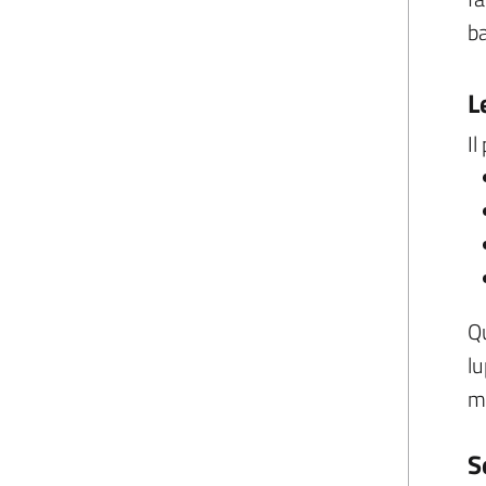
ba
L
Il
Qu
lu
me
S