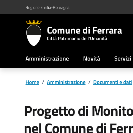
Vai al contenuto principale
Vai al footer
Regione Emilia-Romagna
Comune di Ferrara
Città Patrimonio dell'Umanità
Amministrazione
Novità
Servizi
Home
/
Amministrazione
/
Documenti e dati
Progetto di Monito
nel Comune di Fer