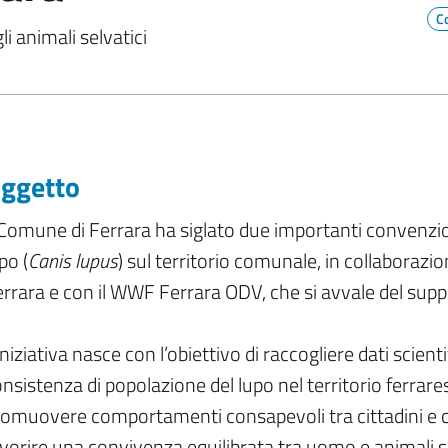
C
i animali selvatici
ggetto
 Comune di Ferrara ha siglato due importanti convenzion
po (
Canis lupus
) sul territorio comunale, in collaborazion
rrara e con il WWF Ferrara ODV, che si avvale del suppo
iniziativa nasce con l’obiettivo di raccogliere dati scient
nsistenza di popolazione del lupo nel territorio ferrare
omuovere comportamenti consapevoli tra cittadini e co
vorire una convivenza equilibrata tra uomo e animali s