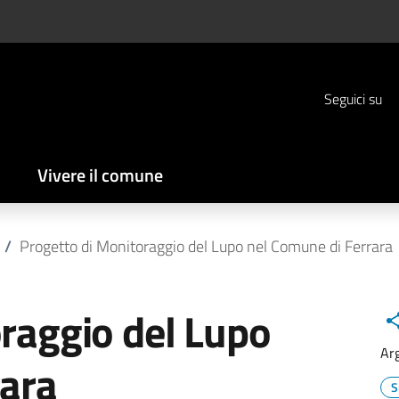
Seguici su
Vivere il comune
/
Progetto di Monitoraggio del Lupo nel Comune di Ferrara
raggio del Lupo
Ar
rara
S