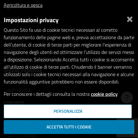
Agricoltura e pesca
×
NOVITÀ
Impostazioni privacy
Questo Sito fa uso di cookie tecnici necessari al corretto
Notizie
funzionamento delle pagine web e, previa accettazione da parte
dell'utente, di cookie di terze parti per migliorare l'esperienza di
Comunicati
navigazione degli utenti ed ottimizzare l'utilizzo dei servizi messi
Avvisi
a disposizione. Selezionando Accetta tutti i cookie si acconsente
all'utilizzo di cookie di terze parti. Chiudendo il banner verranno
VIVERE FERRARA
utilizzati solo i cookie tecnici necessari alla navigazione e alcune
funzionalità aggiuntive potrebbero non essere disponibili.
Luoghi
Eventi
Per conoscere i dettagli consulta la nostra
cookie policy
Hai b
CONTATTI
PERSONALIZZA
Comune di Ferrara
ACCETTA TUTTI I COOKIE
Piazza del Municipio, 2
- 44121 Ferrara