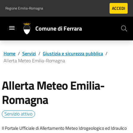
Vai al contenuto principale
Vai al footer
ACCEDI
Regione Emilia-Romagna
Comune di Ferrara
Home
/
Servizi
/
Giustizia e sicurezza pubblica
/
Allerta Meteo Emilia-Romagna
Allerta Meteo Emilia-
Romagna
Servizio attivo
Il Portale Ufficiale di Allertamento Meteo Idrogeologico ed Idraulico