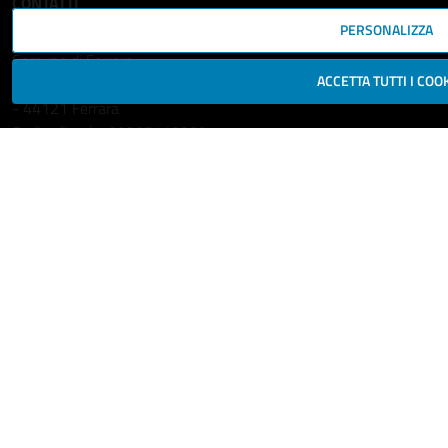
CONTATTI
PERSONALIZZA
Comune di Ferrara
ACCETTA TUTTI I COO
Piazza del Municipio, 2
- 44121 Ferrara
Codice fiscale: 00297110389
Ufficio Relazioni con il Pubblico
comune.ferrara@cert.comune.fe.it
Centralino: 800532532
Fax: +39 0532 419389
Leggi le FAQ
Prenotazione appuntamento
Segnala disservizio
Richiedi assistenza
Statistiche dei Siti web