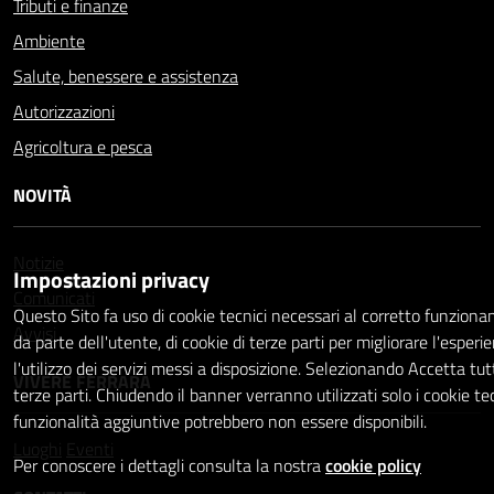
Tributi e finanze
Ambiente
Salute, benessere e assistenza
Autorizzazioni
Agricoltura e pesca
NOVITÀ
Notizie
Impostazioni privacy
Comunicati
Questo Sito fa uso di cookie tecnici necessari al corretto funzion
Avvisi
da parte dell'utente, di cookie di terze parti per migliorare l'esper
l'utilizzo dei servizi messi a disposizione. Selezionando Accetta tutti
VIVERE FERRARA
terze parti. Chiudendo il banner verranno utilizzati solo i cookie t
funzionalità aggiuntive potrebbero non essere disponibili.
Luoghi
Eventi
Per conoscere i dettagli consulta la nostra
cookie policy