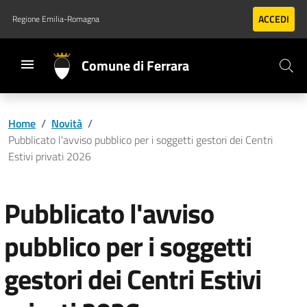
Vai al contenuto principale
Vai al footer
ACCEDI
Regione Emilia-Romagna
Comune di Ferrara
Home
/
Novità
/
Pubblicato l'avviso pubblico per i soggetti gestori dei Centri
Estivi privati 2026
Pubblicato l'avviso
pubblico per i soggetti
gestori dei Centri Estivi